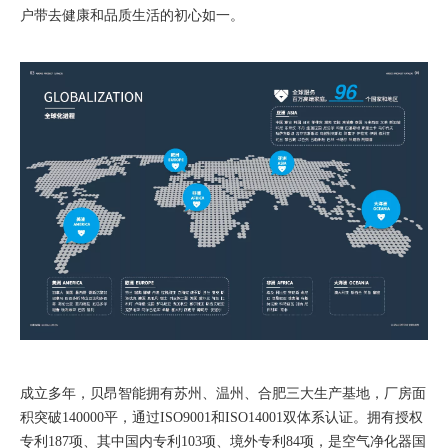
户带去健康和品质生活的初心如一。
成立多年，贝昂智能拥有苏州、温州、合肥三大生产基地，厂房面
积突破140000平，通过ISO9001和ISO14001双体系认证。拥有授权
专利187项、其中国内专利103项、境外专利84项，是空气净化器国