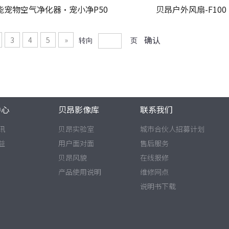
能宠物空气净化器·宠小净P50
贝昂户外风扇-F100
确认
3
4
5
»
转向
页
中心
贝昂影像库
联系我们
讯
贝昂实验室
城市合伙人招募计划
益
用户面对面
售后服务
贝昂风貌
在线报修
产品使用说明
维修网点
说明书下载