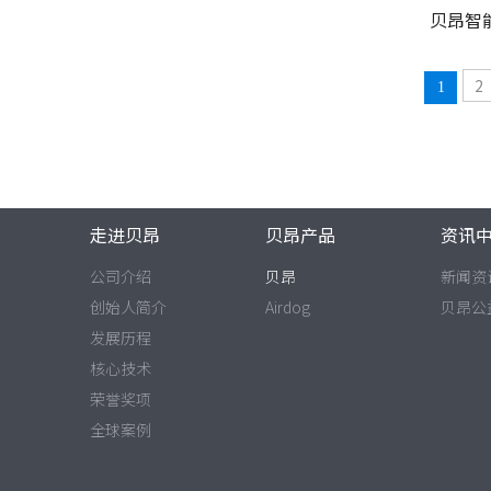
贝昂智
2
1
走进贝昂
贝昂产品
资讯
公司介绍
贝昂
新闻资
创始人简介
Airdog
贝昂公
发展历程
核心技术
荣誉奖项
全球案例