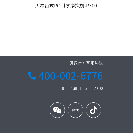
贝昂台式RO制冰净饮机-R300
贝昂官方客服热线
400-002-6776

周一至周日 8:30—20:00