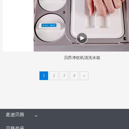
贝昂净饮机清洗水箱
1
2
3
4
»
走进贝昂
贝昂产品