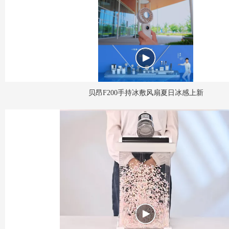
贝昂F200手持冰敷风扇夏日冰感上新