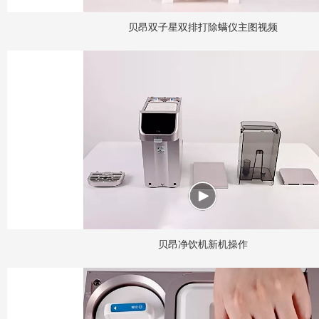
贝昂双子星双排打除螨仪主图视频
贝昂净饮机新机操作