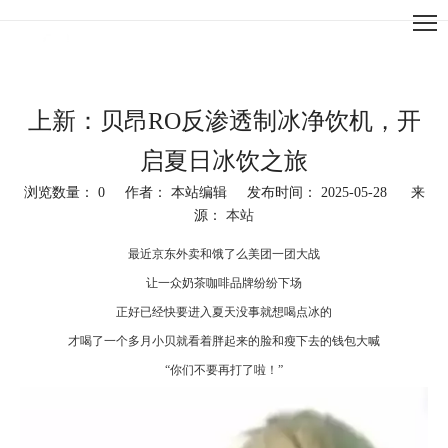
上新：贝昂RO反渗透制冰净饮机，开
启夏日冰饮之旅
浏览数量：
0
作者： 本站编辑 发布时间： 2025-05-28 来
源：
本站
["facebook","twitter","line","wechat","linkedin","pinterest","whatsapp"]
最近京东外卖和饿了么美团一团大战
让一众奶茶咖啡品牌纷纷下场
正好已经快要进入夏天没事就想喝点冰的
才喝了一个多月小贝就看着胖起来的脸和瘦下去的钱包大喊
“你们不要再打了啦！”