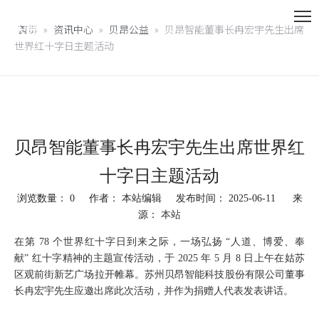
首页
»
资讯中心
»
贝昂公益
»
贝昂智能董事长冉宏宇先生出席
世界红十字日主题活动
贝昂智能董事长冉宏宇先生出席世界红
十字日主题活动
浏览数量：
0
作者： 本站编辑 发布时间： 2025-06-11 来
源：
本站
["facebook","twitter","line","wechat","linkedin","pinterest","whatsapp"]
在第 78 个世界红十字日到来之际，一场弘扬 “人道、博爱、奉
献” 红十字精神的主题宣传活动，于 2025 年 5 月 8 日上午在姑苏
区观前街新艺广场拉开帷幕。苏州贝昂智能科技股份有限公司董事
长冉宏宇先生应邀出席此次活动，并作为捐赠人代表发表讲话。