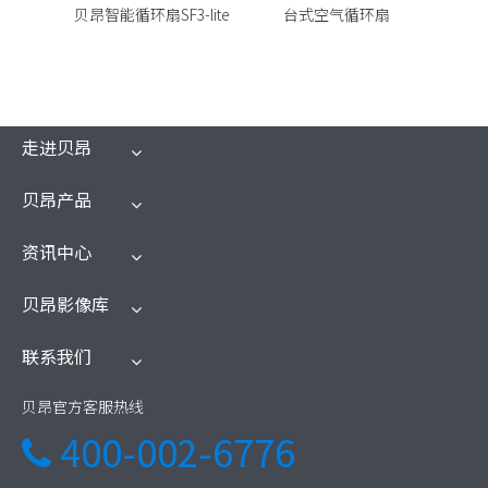
100
贝昂智能循环扇SF3-lite
台式空气循环扇
智
走进贝昂
贝昂产品
资讯中心
贝昂影像库
联系我们
贝昂官方客服热线
400-002-6776
