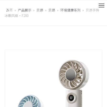
首页
»
产品展示
»
贝昂
»
贝昂
»
环境健康系列
»
贝昂手持
冰敷风扇·F200