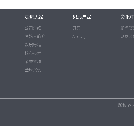
走进贝昂
贝昂产品
资讯
公司介绍
贝昂
新闻资
创始人简介
Airdog
贝昂公
发展历程
核心技术
荣誉奖项
全球案例
版权 ©