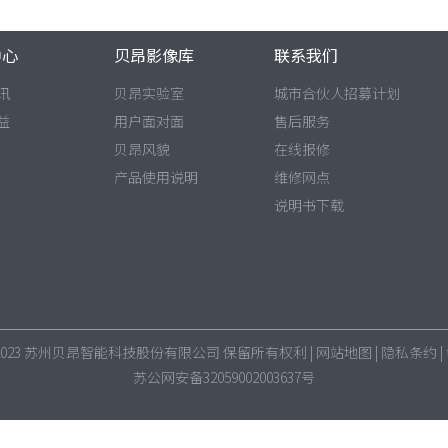
中心
贝昂影像库
联系我们
讯
贝昂实验室
城市合伙人招募计划
益
用户面对面
售后服务
贝昂风貌
在线报修
产品使用说明
维修网点
说明书下载
 2023 苏州贝昂智能科技股份有限公司 保留所有权利 |
网站地图
|
隐私条约
|
苏公网安备32059002003637号